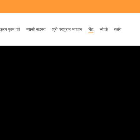
क्रम एवम पर्व
न्यासी सदस्य
श्री परशुराम भगवान
भेंट
संपर्क
ब्लॉग