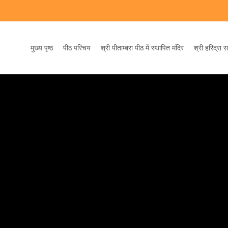
Skip
to
main
content
मुख्य पृष्ठ
पीठ परिचय
श्री पीताम्बरा पीठ में स्थापित मंदिर
श्री हरिद्रा 