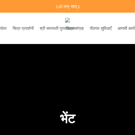
॥ॐ तत्-सत्॥
सरोवर
चित्र प्रदर्शनी
श्री सरस्वती पुस्तकालय
चित्र संग्रह
पीठगत सुविधाएँ
आगामी कार्य
भेंट